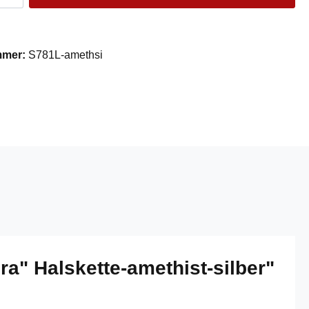
mmer:
S781L-amethsi
a" Halskette-amethist-silber"