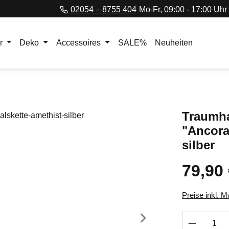
02054 – 8755 404
Mo-Fr, 09:00 - 17:00 Uhr
r
Deko
Accessoires
SALE%
Neuheiten
Traumha
"Ancora
silber
79,90
Regulärer Pr
Preise inkl. 
Produkt 