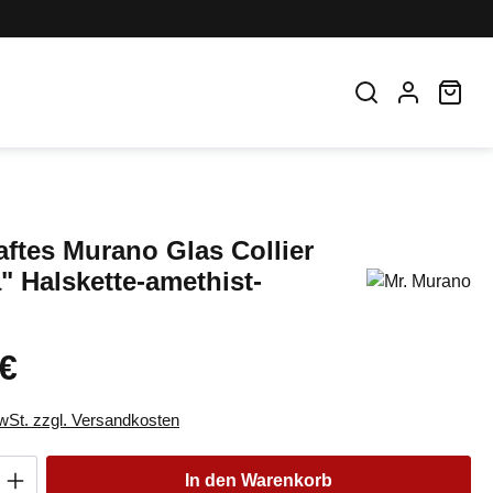
War
ftes Murano Glas Collier
" Halskette-amethist-
 €
eis:
MwSt. zzgl. Versandkosten
Anzahl: Gib den gewünschten Wert ein oder
In den Warenkorb