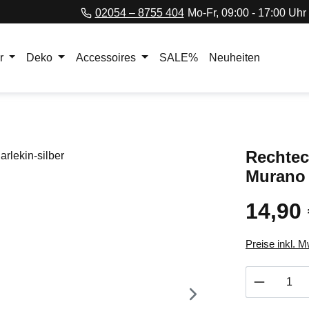
02054 – 8755 404
Mo-Fr, 09:00 - 17:00 Uhr
r
Deko
Accessoires
SALE%
Neuheiten
Rechtec
Murano 
14,90
Regulärer Pr
Preise inkl. 
Produkt 