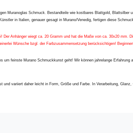
igen Muranoglas Schmuck. Bestandteile wie kostbares Blattgold, Blattsilber 
Künstler in Italien, genauer gesagt in Murano/Venedig, fertigen diese Schmuc
ei! Der Anhänger wiegt ca. 20 Gramm und hat die Maße von ca. 30x20 mm. Die
keinerlei Wünsche bzgl. der Farbzusammensetzung berücksichtigen! Beginne
 um feinste Murano Schmuckkunst geht! Wir können jahrelange Erfahrung als
 und variiert daher leicht in Form, Größe und Farbe. In Verarbeitung, Glanz, Q