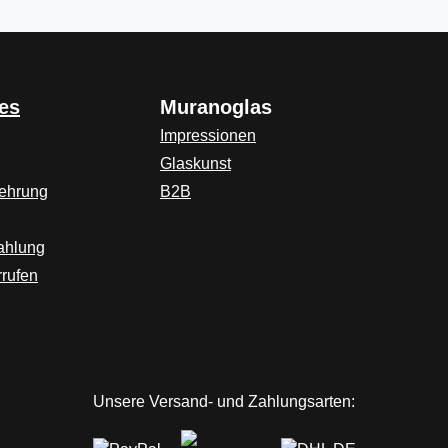
es
Muranoglas
Impressionen
Glaskunst
lehrung
B2B
ahlung
rrufen
ink)
er Link)
 Tab (externer Link)
Link)
Unsere Versand- und Zahlungsarten: