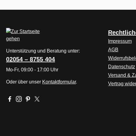
Rechtlich
Impressum
AGB
Unterstützung und Beratung unter:
Widerrufsbe
02054 – 8755 404
Datenschutz
Mo-Fr, 09:00 - 17:00 Uhr
Versand & Z
Oder über unser
Kontaktformular
.
Vertrag wide
Besuche uns auf Facebook – öffnet in neuem Tab (externer L
Schau auf Instagram vorbei – öffnet in neuem Tab (extern
Lass dich auf Pinterest inspirieren – öffnet in neuem
Folge uns auf X – öffnet in neuem Tab (externer 