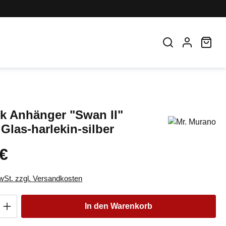
War
k Anhänger "Swan II"
Glas-harlekin-silber
 €
eis:
MwSt. zzgl. Versandkosten
Anzahl: Gib den gewünschten Wert ein oder
In den Warenkorb