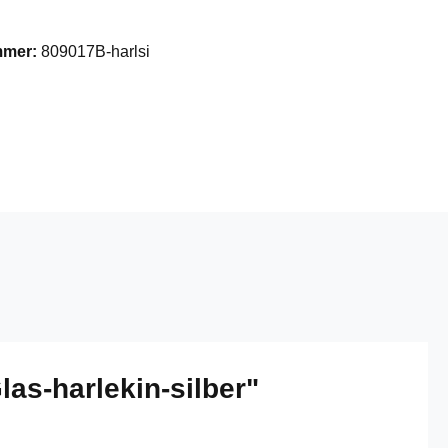
mmer:
809017B-harlsi
as-harlekin-silber"