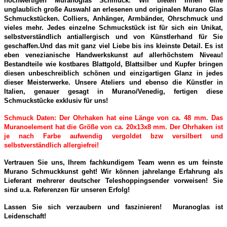
hochwertigen Muranoglas Schmuck. Wir bieten Ihnen eine
unglaublich große Auswahl an erlesenen und originalen Murano Glas
Schmuckstücken. Colliers, Anhänger, Armbänder, Ohrschmuck und
vieles mehr. Jedes einzelne Schmuckstück ist für sich ein Unikat,
selbstverständlich antiallergisch und von Künstlerhand für Sie
geschaffen.Und das mit ganz viel Liebe bis ins kleinste Detail. Es ist
eben venezianische Handwerkskunst auf allerhöchstem Niveau!
Bestandteile wie kostbares Blattgold, Blattsilber und Kupfer bringen
diesen unbeschreiblich schönen und einzigartigen Glanz in jedes
dieser Meisterwerke. Unsere Ateliers und ebenso die Künstler in
Italien, genauer gesagt in Murano/Venedig, fertigen diese
Schmuckstücke exklusiv für uns!
Schmuck Daten: Der Ohrhaken hat eine Länge von ca. 48 mm. Das
Muranoelement hat die Größe von ca. 20x13x8 mm. Der Ohrhaken ist
je nach Farbe aufwendig vergoldet bzw versilbert und
selbstverständlich allergiefrei!
Vertrauen Sie uns, Ihrem fachkundigem Team wenn es um feinste
Murano Schmuckkunst geht! Wir können jahrelange Erfahrung als
Lieferant mehrerer deutscher Teleshoppingsender vorweisen! Sie
sind u.a. Referenzen für unseren Erfolg!
Lassen Sie sich verzaubern und faszinieren! Muranoglas ist
Leidenschaft!