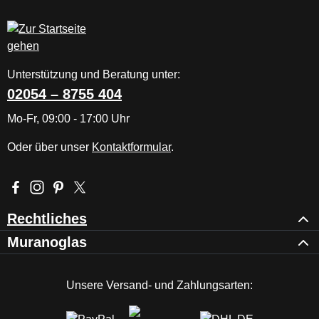
Unterstützung und Beratung unter:
02054 – 8755 404
Mo-Fr, 09:00 - 17:00 Uhr
Oder über unser
Kontaktformular
.
Besuche uns auf Facebook – öffnet in neuem Tab (externer Li
Schau auf Instagram vorbei – öffnet in neuem Tab (externe
Lass dich auf Pinterest inspirieren – öffnet in neuem T
Folge uns auf X – öffnet in neuem Tab (externer L
Rechtliches
Muranoglas
Unsere Versand- und Zahlungsarten: