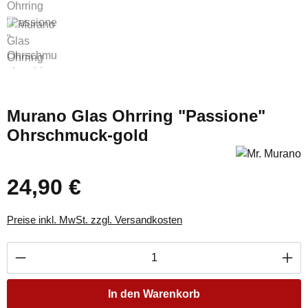
Murano Glas Ohrring "Passione"
Ohrschmuck-gold
24,90 €
Regulärer Preis:
Preise inkl. MwSt. zzgl. Versandkosten
Produkt Anzahl: Gib den gewünschten Wert ei
In den Warenkorb