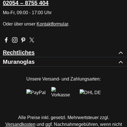
02054 – 8755 404
Mo-Fr, 09:00 - 17:00 Uhr
Oder über unser
Kontaktformular
.
Besuche uns auf Facebook – öffnet in neuem Tab (externer Li
Schau auf Instagram vorbei – öffnet in neuem Tab (externe
Lass dich auf Pinterest inspirieren – öffnet in neuem T
Folge uns auf X – öffnet in neuem Tab (externer L
Rechtliches
Muranoglas
Unsere Versand- und Zahlungsarten:
Alle Preise inkl. gesetzl. Mehrwertsteuer zzgl.
Versandkosten
und ggf. Nachnahmegebühren, wenn nicht