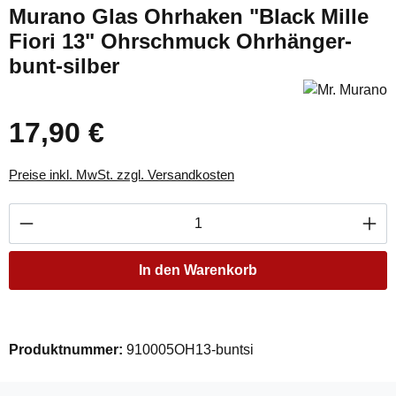
Murano Glas Ohrhaken "Black Mille
Fiori 13" Ohrschmuck Ohrhänger-
bunt-silber
17,90 €
Regulärer Preis:
Preise inkl. MwSt. zzgl. Versandkosten
Produkt Anzahl: Gib den gewünschten Wert ei
In den Warenkorb
Produktnummer:
910005OH13-buntsi