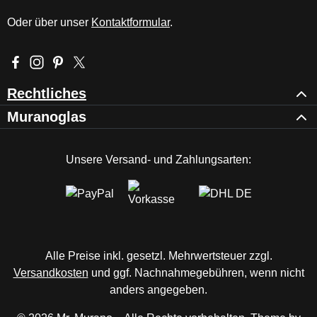
Oder über unser
Kontaktformular
.
Besuche uns auf Facebook – öffnet in neuem Tab (externer Li
Schau auf Instagram vorbei – öffnet in neuem Tab (externe
Lass dich auf Pinterest inspirieren – öffnet in neuem T
Folge uns auf X – öffnet in neuem Tab (externer L
Rechtliches
Muranoglas
Unsere Versand- und Zahlungsarten:
Alle Preise inkl. gesetzl. Mehrwertsteuer zzgl.
Versandkosten
und ggf. Nachnahmegebühren, wenn nicht
anders angegeben.