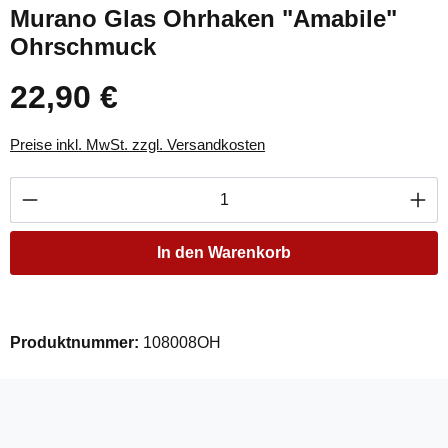
Murano Glas Ohrhaken "Amabile"
Ohrschmuck
22,90 €
Regulärer Preis:
Preise inkl. MwSt. zzgl. Versandkosten
Produkt Anzahl: Gib den gewünschten Wert ei
In den Warenkorb
Produktnummer:
108008OH