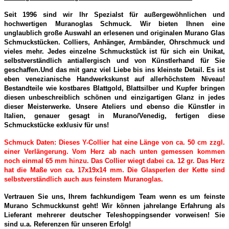
Seit 1996 sind wir Ihr Spezialst für außergewöhnlichen und
hochwertigen Muranoglas Schmuck. Wir bieten Ihnen eine
unglaublich große Auswahl an erlesenen und originalen Murano Glas
Schmuckstücken. Colliers, Anhänger, Armbänder, Ohrschmuck und
vieles mehr. Jedes einzelne Schmuckstück ist für sich ein Unikat,
selbstverständlich antiallergisch und von Künstlerhand für Sie
geschaffen.Und das mit ganz viel Liebe bis ins kleinste Detail. Es ist
eben venezianische Handwerkskunst auf allerhöchstem Niveau!
Bestandteile wie kostbares Blattgold, Blattsilber und Kupfer bringen
diesen unbeschreiblich schönen und einzigartigen Glanz in jedes
dieser Meisterwerke. Unsere Ateliers und ebenso die Künstler in
Italien, genauer gesagt in Murano/Venedig, fertigen diese
Schmuckstücke exklusiv für uns!
Schmuck Daten: Dieses Y-Collier hat eine Länge von ca. 50 cm zzgl.
einer Verlängerung. Vom Herz ab nach unten gemessen kommen
noch einmal 65 mm hinzu. Das Collier wiegt dabei ca. 12 gr. Das Herz
hat die Maße von ca. 17x19x14 mm. Die Glasperlen der Kette sind
selbstverständlich auch aus feinstem Muranoglas.
Vertrauen Sie uns, Ihrem fachkundigem Team wenn es um feinste
Murano Schmuckkunst geht! Wir können jahrelange Erfahrung als
Lieferant mehrerer deutscher Teleshoppingsender vorweisen! Sie
sind u.a. Referenzen für unseren Erfolg!