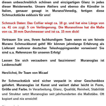
diesen unbeschreiblich schönen und einzigartigen Glanz in jedes
dieser Meisterwerke. Unsere Ateliers und ebenso die Künstler in
Italien, genauer gesagt in Murano/Venedig, fertigen diese
Schmuckstücke exklusiv für uns!
Schmuck Daten: Das Collier wiegt ca. 18 gr. und hat eine Länge von
ca. 41 cm zzgl. 5 cm Verlängerung. Die Muranolinse hat die Maße
von ca. 30 mm Durchmesser und ist ca. 15 mm dick!
Vertrauen Sie uns, Ihrem fachkundigem Team wenn es um feinste
Murano Schmuckkunst geht! Wir können jahrelange Erfahrung als
Lieferant mehrerer deutscher Teleshoppingsender vorweisen! Sie
sind u.a. Referenzen für unseren Erfolg!
Lassen Sie sich verzaubern und faszinieren! Muranoglas ist
Leidenschaft!
Herzlichst, Ihr Team von Micael
Ihr Schmuckstück wird sicher verpackt in einer Geschenkbox
geliefert. Muranoglas ist Kunst und variiert daher leicht in Form,
Größe und Farbe.
In Verarbeitung, Glanz, Qualität, Reinheit, Stabilität
und Struktur setzt Muranoglas seit jahrhunderten die Maßstäbe. Oft
kopiert und nie erreicht!