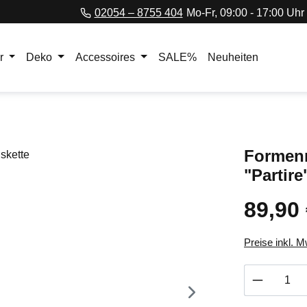
02054 – 8755 404
Mo-Fr, 09:00 - 17:00 Uhr
r
Deko
Accessoires
SALE%
Neuheiten
Formenm
"Partire
89,90
Regulärer Pr
Preise inkl. 
Produkt 