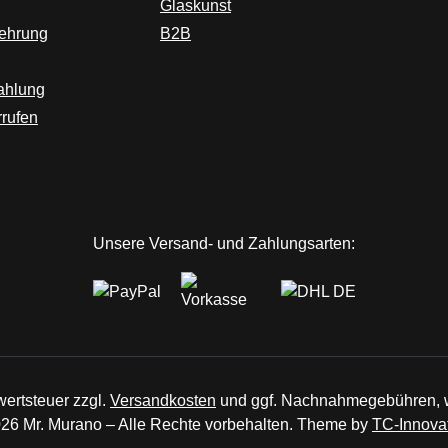
Glaskunst
lehrung
B2B
ahlung
rrufen
ink)
er Link)
 Tab (externer Link)
Link)
Unsere Versand- und Zahlungsarten:
wertsteuer zzgl.
Versandkosten
und ggf. Nachnahmegebühren, w
26 Mr. Murano – Alle Rechte vorbehalten. Theme by
TC-Innova