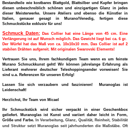
Bestandteile wie kostbares Blattgold, Blattsilber und Kupfer bringen
diesen unbeschreiblich schönen und einzigartigen Glanz in jedes
dieser Meisterwerke. Unsere Ateliers und ebenso die Künstler in
Italien, genauer gesagt in Murano/Venedig, fertigen diese
Schmuckstücke exklusiv für uns!
Schmuck Daten:
Das Collier hat eine Länge von 45 cm. Eine
Verlängerung ist auf Wunsch möglich. Das Gewicht liegt bei ca. 6 gr.
Der Würfel hat das Maß von ca. 10x10x10 mm. Das Collier ist auf 2
stabilen Drähten aufgereit. Mit originalen Swarovski Elements!
Vertrauen Sie uns, Ihrem fachkundigem Team wenn es um feinste
Murano Schmuckkunst geht! Wir können jahrelange Erfahrung als
Lieferant mehrerer deutscher Teleshoppingsender vorweisen! Sie
sind u.a. Referenzen für unseren Erfolg!
Lassen Sie sich verzaubern und faszinieren! Muranoglas ist
Leidenschaft!
Herzlichst, Ihr Team von Micael
Ihr Schmuckstück wird sicher verpackt in einer Geschenkbox
geliefert. Muranoglas ist Kunst und variiert daher leicht in Form,
Größe und Farbe.
In Verarbeitung, Glanz, Qualität, Reinheit, Stabilität
und Struktur setzt Muranoglas seit jahrhunderten die Maßstäbe. Oft