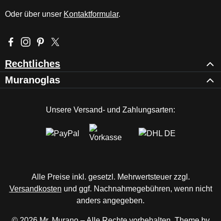
Oder über unser
Kontaktformular
.
Besuche uns auf Facebook – öffnet in neuem Tab (externer Li
Schau auf Instagram vorbei – öffnet in neuem Tab (externe
Lass dich auf Pinterest inspirieren – öffnet in neuem T
Folge uns auf X – öffnet in neuem Tab (externer L
Rechtliches
Muranoglas
Unsere Versand- und Zahlungsarten:
Alle Preise inkl. gesetzl. Mehrwertsteuer zzgl.
Versandkosten
und ggf. Nachnahmegebühren, wenn nicht
anders angegeben.
© 2026 Mr. Murano – Alle Rechte vorbehalten. Theme by