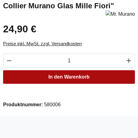
Collier Murano Glas Mille Fiori"
24,90 €
Regulärer Preis:
Preise inkl. MwSt. zzgl. Versandkosten
Produkt Anzahl: Gib den gewünschten Wert ei
In den Warenkorb
Produktnummer:
580006