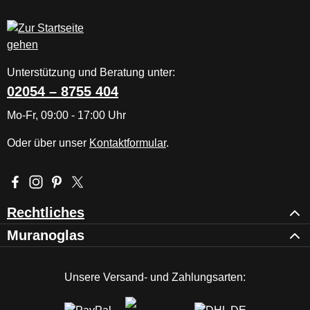
Unterstützung und Beratung unter:
02054 – 8755 404
Mo-Fr, 09:00 - 17:00 Uhr
Oder über unser
Kontaktformular
.
Besuche uns auf Facebook – öffnet in neuem Tab (externer Li
Schau auf Instagram vorbei – öffnet in neuem Tab (externe
Lass dich auf Pinterest inspirieren – öffnet in neuem T
Folge uns auf X – öffnet in neuem Tab (externer L
Rechtliches
Muranoglas
Unsere Versand- und Zahlungsarten: