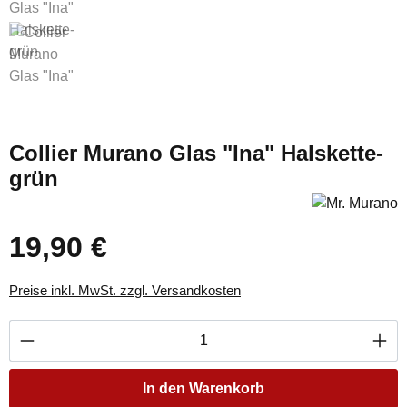
Collier Murano Glas "Ina" Halskette-
grün
19,90 €
Regulärer Preis:
Preise inkl. MwSt. zzgl. Versandkosten
Produkt Anzahl: Gib den gewünschten Wert ei
In den Warenkorb