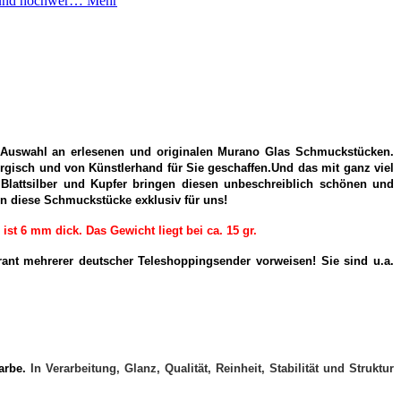
en und hochwer…
Mehr
e Auswahl an erlesenen und originalen Murano Glas Schmuckstücken.
ergisch und von Künstlerhand für Sie geschaffen.Und das mit ganz viel
, Blattsilber und Kupfer bringen diesen unbeschreiblich schönen und
gen diese Schmuckstücke exklusiv für uns!
t 6 mm dick. Das Gewicht liegt bei ca. 15 gr.
nt mehrerer deutscher Teleshoppingsender vorweisen! Sie sind u.a.
Farbe.
In Verarbeitung, Glanz, Qualität, Reinheit, Stabilität und Struktur