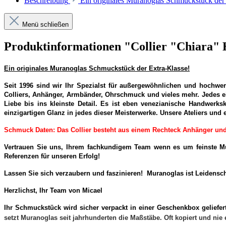
Beschreibung
Ein originales Muranoglas Schmuckstück der
Menü schließen
Produktinformationen "Collier "Chiara" 
Ein originales Muranoglas Schmuckstück der Extra-Klasse!
Seit 1996 sind wir Ihr Spezialst für außergewöhnlichen und hochw
Colliers, Anhänger, Armbänder, Ohrschmuck und vieles mehr. Jedes ein
Liebe bis ins kleinste Detail. Es ist eben venezianische Handwerks
einzigartigen Glanz in jedes dieser Meisterwerke. Unsere Ateliers und 
Schmuck Daten: Das Collier besteht aus einem Rechteck Anhänger und e
Vertrauen Sie uns, Ihrem fachkundigem Team wenn es um feinste Mu
Referenzen für unseren Erfolg!
Lassen Sie sich verzaubern und faszinieren! Muranoglas ist Leidensch
Herzlichst, Ihr Team von Micael
Ihr Schmuckstück wird sicher verpackt in einer Geschenkbox geliefer
setzt Muranoglas seit jahrhunderten die Maßstäbe. Oft kopiert und nie e