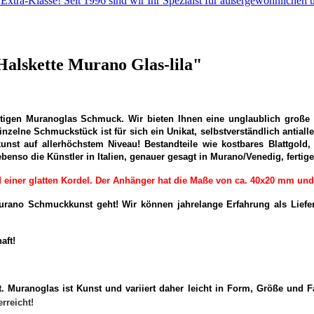
 Extra-Klasse! Seit 1996 sind wir Ihr Spezialst für außergewöhnlich
Halskette Murano Glas-lila"
ertigen Muranoglas Schmuck. Wir bieten Ihnen eine unglaublich groß
zelne Schmuckstück ist für sich ein Unikat, selbstverständlich antiall
kunst auf allerhöchstem Niveau! Bestandteile wie kostbares Blattgold
ebenso die Künstler in Italien, genauer gesagt in Murano/Venedig, ferti
iner glatten Kordel. Der Anhänger hat die Maße von ca. 40x20 mm und is
rano Schmuckkunst geht! Wir können jahrelange Erfahrung als Liefera
aft!
t. Muranoglas ist Kunst und variiert daher leicht in Form, Größe und 
rreicht!